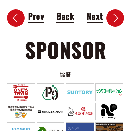
Prev
Back
Next
SPONSOR
協賛